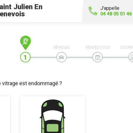
aint Julien En
J'appelle
enevois
04 48 05 01 46
VÉHICULE
RENDEZ-VOUS
COORD
e vitrage est endommagé ?