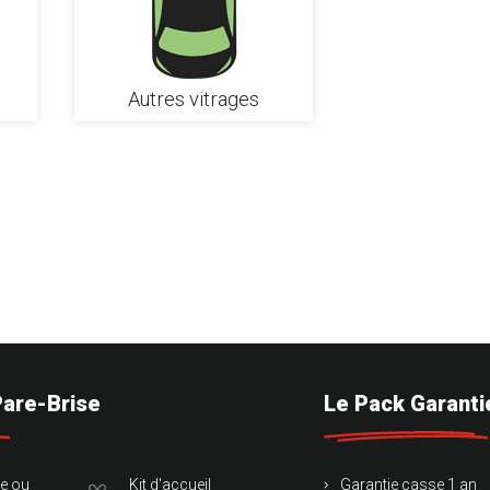
Autres vitrages
Pare-Brise
Le Pack Garanti
te ou
Kit d'accueil
Garantie casse 1 an