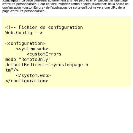
Remarques :
La page d'erreurs actuellement affichée peut être remplacée par une page
d'erreurs personnalisée. Pour ce faire, modifiez l'attribut "defaultRedirect" de la balise de
configuration <customErrors> de l'application, de sorte qu'il pointe vers une URL de la
page d'erreurs personnalisée !
<!-- Fichier de configuration 
Web.Config -->

<configuration>

    <system.web>

        <customErrors 
mode="RemoteOnly" 
defaultRedirect="mycustompage.h
tm"/>

    </system.web>

</configuration>