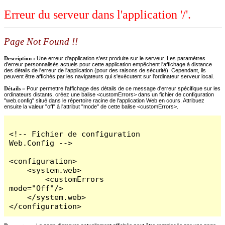
Erreur du serveur dans l'application '/'.
Page Not Found !!
Description :
Une erreur d'application s'est produite sur le serveur. Les paramètres
d'erreur personnalisés actuels pour cette application empêchent l'affichage à distance
des détails de l'erreur de l'application (pour des raisons de sécurité). Cependant, ils
peuvent être affichés par les navigateurs qui s'exécutent sur l'ordinateur serveur local.
Détails =
Pour permettre l'affichage des détails de ce message d'erreur spécifique sur les
ordinateurs distants, créez une balise <customErrors> dans un fichier de configuration
"web.config" situé dans le répertoire racine de l'application Web en cours. Attribuez
ensuite la valeur "off" à l'attribut "mode" de cette balise <customErrors>.
<!-- Fichier de configuration 
Web.Config -->

<configuration>

    <system.web>

        <customErrors 
mode="Off"/>

    </system.web>

</configuration>